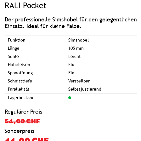
RALI Pocket
der
Bildgalerie
springen
Der professionelle Simshobel für den gelegentlichen
Einsatz. Ideal für kleine Falze.
Funktion
Simshobel
Länge
105 mm
Sohle
Leicht
Hobeleisen
Fix
Spanöffnung
Fix
Schnitttiefe
Verstellbar
Parallelität
Selbstjustierend
Lagerbestand
Regulärer Preis
54,00 CHF
Sonderpreis