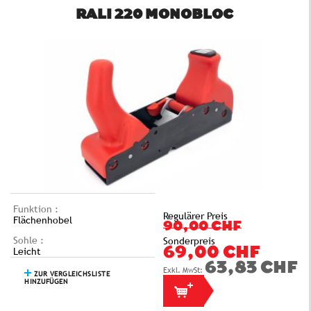
RALI 220 MONOBLOC
Funktion :
Regulärer Preis
Flächenhobel
90,00 CHF
Sohle :
Sonderpreis
Leicht
69,00 CHF
63,83 CHF
ZUR VERGLEICHSLISTE
HINZUFÜGEN