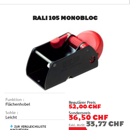
RALI 105 MONOBLOC
Funktion :
Regulärer Preis
Flächenhobel
52,00 CHF
Sohle :
Sonderpreis
Leicht
36,50 CHF
33,77 CHF
ZUR VERGLEICHSLISTE
HINZUFÜGEN