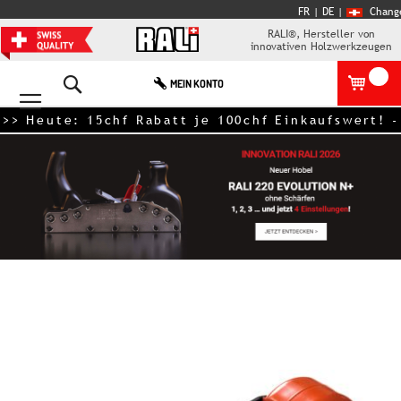
FR
| DE
|
Chang
RALI®, Hersteller von
innovativen Holzwerkzeugen
Search
MEIN KONTO
te: 15chf Rabatt je 100chf Einkaufswert! - Ausge
Zum
Ende
der
Bildgalerie
springen