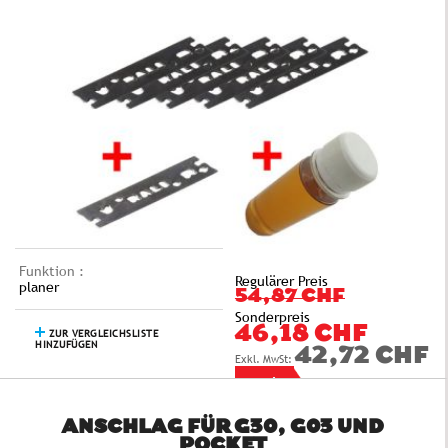
Funktion :
Regulärer Preis
planer
54,87 CHF
Sonderpreis
46,18 CHF
ZUR VERGLEICHSLISTE
HINZUFÜGEN
42,72 CHF
ANSCHLAG FÜR G30, G03 UND
POCKET