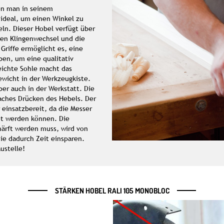
den man in seinem
 ideal, um einen Winkel zu
ln. Dieser Hobel verfügt über
gen Klingenwechsel und die
Griffe ermöglicht es, eine
ben, um eine qualitativ
leichte Sohle macht das
ewicht in der Werkzeugkiste.
aber auch in der Werkstatt. Die
faches Drücken des Hebels. Der
einsatzbereit, da die Messer
et werden können. Die
härft werden muss, wird von
sie dadurch Zeit einsparen.
ustelle!
STÄRKEN HOBEL RALI 105 MONOBLOC