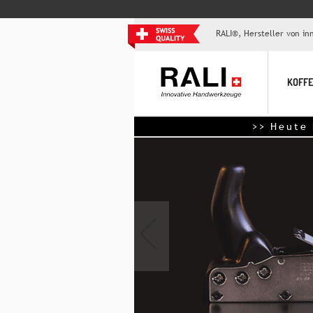
RALI®, Hersteller von i
KOFFE
>> Heute kostenloser 
‹