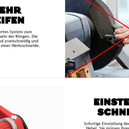
MEHR
IFEN
iertes System zum
eln der Klingen. Die
ind zweischneidig und
 einer Werksschneide.
EINSTE
SCHNI
Sofortige Einstellung de
Hebel. Sie müssen Ihre