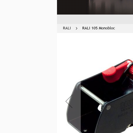
RALI
RALI 105 Monobloc
Zum
Ende
der
Bildgalerie
springen