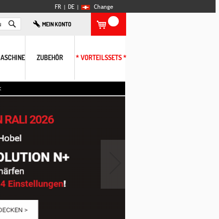
FR
| DE
|
Change
Search
MEIN KONTO
ASCHINE
ZUBEHÖR
* VORTEILSSETS *
›