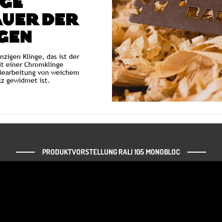
GE
UER DER
GEN
nzigen Klinge, das ist der
mit einer Chromklinge
 Bearbeitung von weichem
lz gewidmet ist.
PRODUKTVORSTELLUNG RALI 105 MONOBLOC