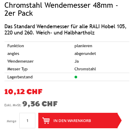
Chromstahl Wendemesser 48mm -
der
Bildgalerie
springen
2er Pack
Das Standard Wendemesser für alle RALI Hobel 105,
220 und 260. Weich- und Halbhartholz
Funktion
planieren
angles
abgerundet
Wendemesser
Ja
Messer Typ
Chromstahl
Lagerbestand
10,12 CHF
9,36 CHF
IN DEN WARENKORB
Menge