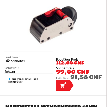
Funktion :
Regulärer Preis
Flächenhobel
112,00 CHF
Semelle :
Sonderpreis
Schwer
99,00 CHF
91,58 CHF
ZUR VERGLEICHSLISTE
HINZUFÜGEN