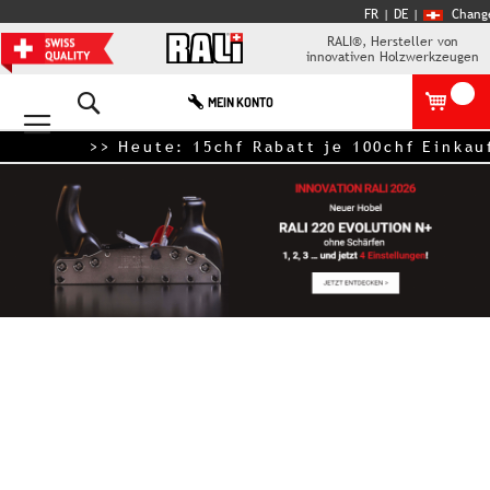
FR
| DE
|
Chang
RALI®, Hersteller von
innovativen Holzwerkzeugen
Search
MEIN KONTO
>> Heute: 15chf Rabatt je 100chf Einkaufsw
Zum
Ende
der
Bildgalerie
springen