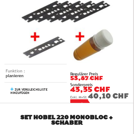
Funktion :
Regulärer Preis
planieren
53,87 CHF
Sonderpreis
43,35 CHF
ZUR VERGLEICHSLISTE
HINZUFÜGEN
40,10 CHF
SET HOBEL 220 MONOBLOC +
SCHABER