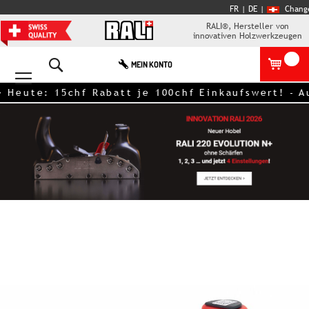
FR
| DE
|
Chang
RALI®, Hersteller von
innovativen Holzwerkzeugen
Search
MEIN KONTO
: 15chf Rabatt je 100chf Einkaufswert! - Ausgeno
Zum
Ende
der
Bildgalerie
springen