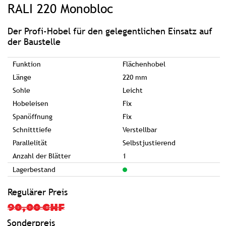
RALI 220 Monobloc
der
Bildgalerie
springen
Der Profi-Hobel für den gelegentlichen Einsatz auf
der Baustelle
Funktion
Flächenhobel
Länge
220 mm
Sohle
Leicht
Hobeleisen
Fix
Spanöffnung
Fix
Schnitttiefe
Verstellbar
Parallelität
Selbstjustierend
Anzahl der Blätter
1
Lagerbestand
Regulärer Preis
90,00 CHF
Sonderpreis