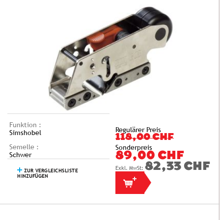
Funktion :
Regulärer Preis
Simshobel
118,00 CHF
Semelle :
Sonderpreis
Schwer
89,00 CHF
82,33 CHF
ZUR VERGLEICHSLISTE
HINZUFÜGEN