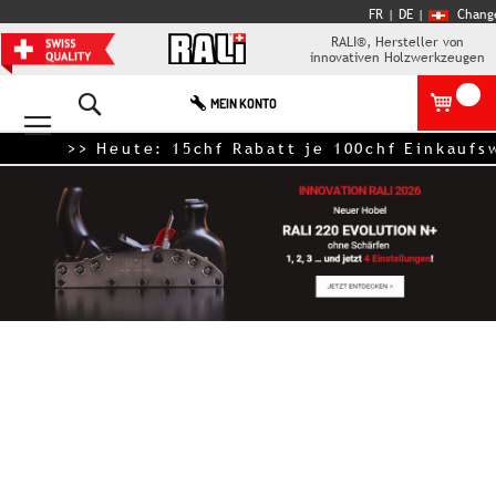
FR
| DE
|
Chang
RALI®, Hersteller von
innovativen Holzwerkzeugen
Search
MEIN KONTO
>> Heute: 15chf Rabatt je 100chf Einkaufswer
Zum
Ende
der
Bildgalerie
springen