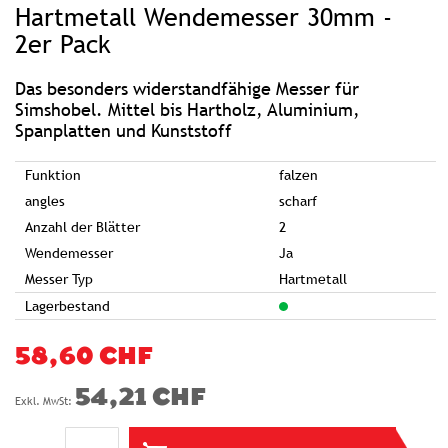
Hartmetall Wendemesser 30mm -
der
Bildgalerie
springen
2er Pack
Das besonders widerstandfähige Messer für
Simshobel. Mittel bis Hartholz, Aluminium,
Spanplatten und Kunststoff
Funktion
falzen
angles
scharf
Anzahl der Blätter
2
Wendemesser
Ja
Messer Typ
Hartmetall
Lagerbestand
58,60 CHF
54,21 CHF