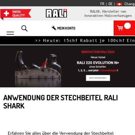
FR
| DE
|
Chang
RALI®, Hersteller von
innovativen Holzwerkzeugen
Search
MEIN KONTO
>> Heute: 15chf Rabatt je 100chf Eink
ANWENDUNG DER STECHBEITEL RALI
SHARK
Erfahren Sie alles über die Verwendung der Stechbeitel