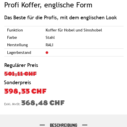
Profi Koffer, englische Form
der
Bildgalerie
springen
Das Beste für die Profis, mit dem englischen Look
Funktion
Koffer für Hobel und Simshobel
Farbe
Stahl
Herstellung
RALI
Lagerbestand
Regulärer Preis
501,11 CHF
Sonderpreis
398,33 CHF
368,48 CHF
BESCHREIBUNG