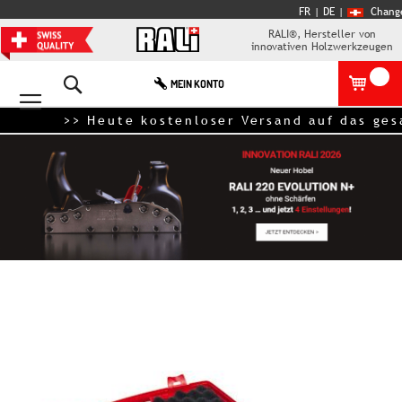
FR
| DE
|
Chang
RALI®, Hersteller von
innovativen Holzwerkzeugen
Search
MEIN KONTO
>> Heute kostenloser Versand auf das gesamt
Zum
Ende
der
Bildgalerie
springen