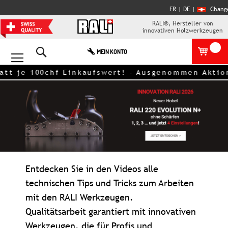
FR
| DE
|
Chang
RALI®, Hersteller von
innovativen Holzwerkzeugen
Search
MEIN KONTO
t je 100chf Einkaufswert! - Ausgenommen Aktionsa
Entdecken Sie in den Videos alle
technischen Tips und Tricks zum Arbeiten
mit den RALI Werkzeugen.
Qualitätsarbeit garantiert mit innovativen
Werkzeugen, die für Profis und