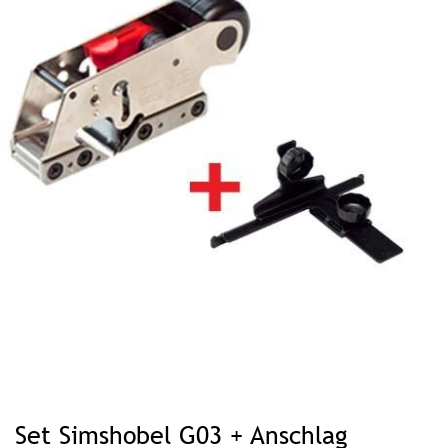
Zum
Anfang
Set Simshobel G03 + Anschlag
der
Bildgalerie