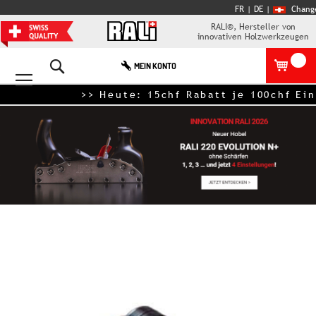
FR
| DE
|
Chang
RALI®, Hersteller von
innovativen Holzwerkzeugen
Search
MEIN KONTO
>> Heute: 15chf Rabatt je 100chf Ein
Zum
Ende
der
Bildgalerie
springen