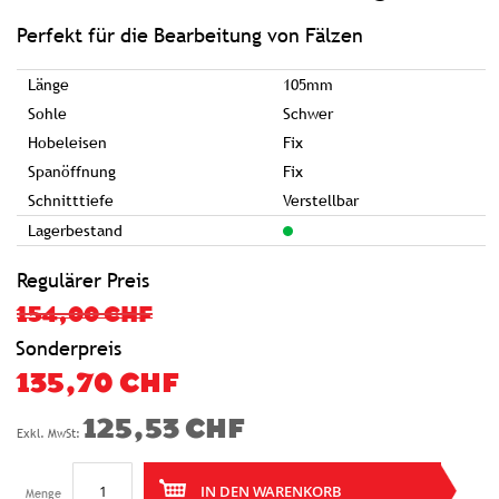
springen
Perfekt für die Bearbeitung von Fälzen
Länge
105mm
Sohle
Schwer
Hobeleisen
Fix
Spanöffnung
Fix
Schnitttiefe
Verstellbar
Lagerbestand
Regulärer Preis
154,00 CHF
Sonderpreis
135,70 CHF
125,53 CHF
IN DEN WARENKORB
Menge