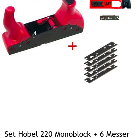
Zum
Anfang
Set Hobel 220 Monoblock + 6 Messer
der
Bildgalerie