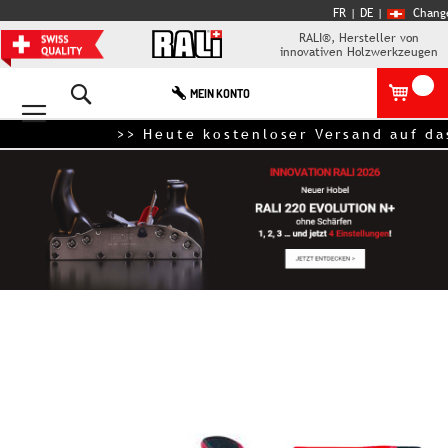
FR
| DE
|
Chang
RALI®, Hersteller von
innovativen Holzwerkzeugen
Search
MEIN KONTO
>> Heute kostenloser Versand auf das
Zum
Ende
der
Bildgalerie
springen