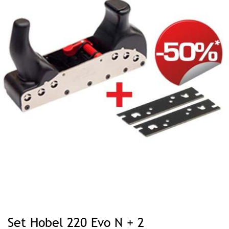
Zum
Anfang
Set Hobel 220 Evo N + 2
der
Bildgalerie