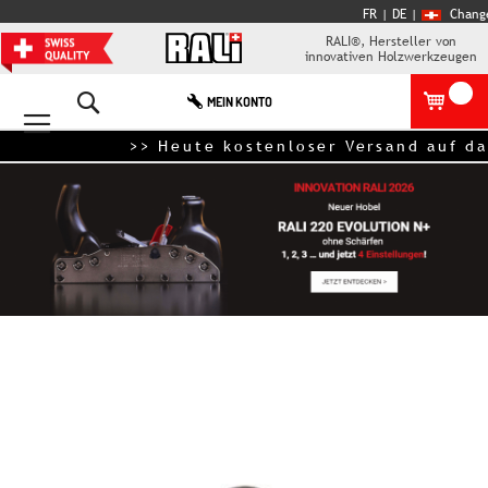
FR
| DE
|
Chang
RALI®, Hersteller von
innovativen Holzwerkzeugen
Search
MEIN KONTO
>> Heute kostenloser Versand auf das
Zum
Ende
der
Bildgalerie
springen