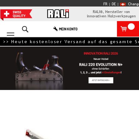
FR
| DE
|
Chang
RALI®, Hersteller von
innovativen Holzwerkzeugen
Search
MEIN KONTO
te kostenloser Versand auf das gesamte Sortimen
Zum
Ende
der
Bildgalerie
springen