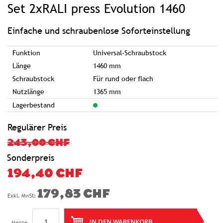
Set 2xRALI press Evolution 1460
der
Bildgalerie
springen
Einfache und schraubenlose Soforteinstellung
Funktion
Universal-Schraubstock
Länge
1460 mm
Schraubstock
Für rund oder flach
Nutzlänge
1365 mm
Lagerbestand
Regulärer Preis
243,00 CHF
Sonderpreis
194,40 CHF
179,83 CHF
IN DEN WARENKORB
Menge