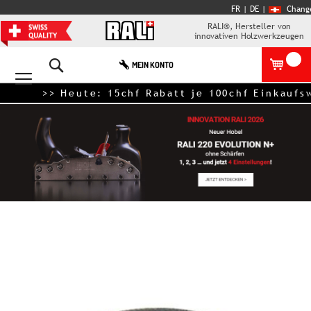
FR
| DE
|
Chang
RALI®, Hersteller von
innovativen Holzwerkzeugen
Search
MEIN KONTO
>> Heute: 15chf Rabatt je 100chf Einkaufswer
Zum
Ende
der
Bildgalerie
springen